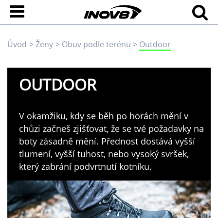
Úvod
Ženy
Obuv podle terénu
Outdoor
OUTDOOR
V okamžiku, kdy se běh po horách mění v
chůzi začneš zjišťovat, že se tvé požadavky na
boty zásadně mění. Přednost dostává vyšší
tlumení, vyšší tuhost, nebo vysoký svršek,
který zabrání podvrtnutí kotníku.