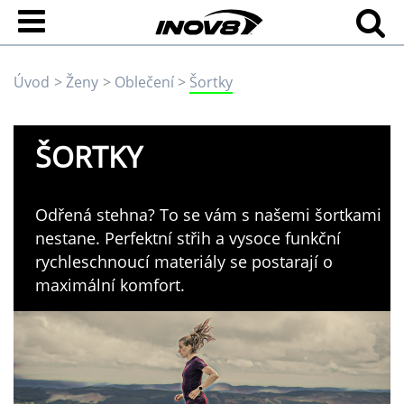
Úvod
Ženy
Oblečení
Šortky
ŠORTKY
Odřená stehna? To se vám s našemi šortkami
nestane. Perfektní střih a vysoce funkční
rychleschnoucí materiály se postarají o
maximální komfort.