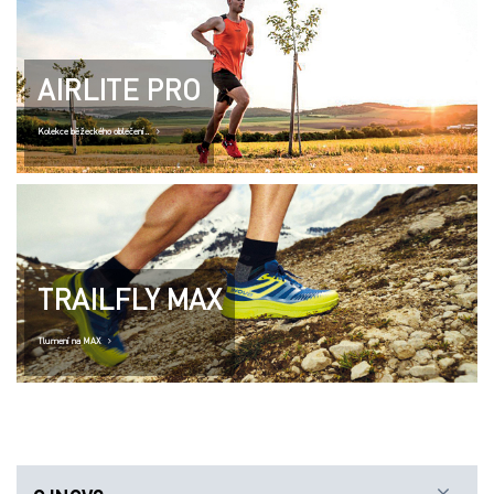
AIRLITE PRO
Kolekce běžeckého oblečení..
TRAILFLY MAX
Tlumení na MAX