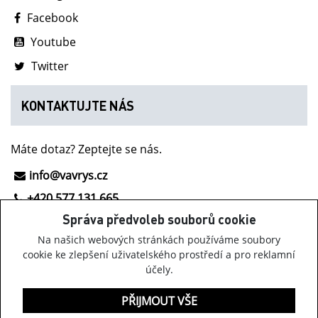
Facebook
Youtube
Twitter
KONTAKTUJTE NÁS
Máte dotaz? Zeptejte se nás.
info@vavrys.cz
+420 577 131 665
Správa předvoleb souborů cookie
NOVINKY Z INOV-8
Na našich webových stránkách používáme soubory
cookie ke zlepšení uživatelského prostředí a pro reklamní
účely.
Získávejte informace o obuvi Inov-8, našich akcích a
zajímavých novinkách.
PŘIJMOUT VŠE