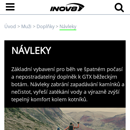
Úvod
Muži
Doplňky
Návleky
NÁVLEKY
Základní vybavení pro běh ve špatném počasí
a nepostradatelný doplněk k GTX běžeckým
botám. Návleky zabrání zapadávání kamínků a
nečistot, vyřeší zatékání vody a výrazně zvýší
tepelný komfort kolem kotníků.