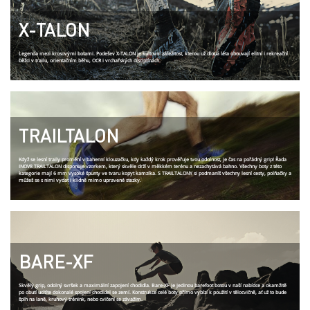
X-TALON
Legenda mezi krosovými botami. Podešev X-TALON je kultovní záležitost, kterou už dloua léta obouvají elitní i rekreační
běžci v trailu, orientačním běhu, OCR i vrchařských disciplínách.
TRAILTALON
Když se lesní traily promění v bahenní klouzačku, kdy každý krok prověřuje tvou odolnost, je čas na pořádný grip! Řada
INOV8 TRAILTALON disponuje vzorkem, který skvěle drží v měkkém terénu a nezachytává bahno. Všechny boty z této
kategorie mají 6 mm vysoké špunty ve tvaru kopyt kamzíka. S TRAILTALONY si podmaníš všechny lesní cesty, polňačky a
můžeš se s nimi vydat i klidně mimo upravené stezky.
BARE-XF
Skvělý grip, odolný svršek a maximální zapojení chodidla. Bare-XF je jedinou barefoot botou v naší nabídce a okamžitě
po obutí ucítíte dokonalé spojení chodidel se zemí. Konstrukce celé boty přímo vybízí k použití v tělocvičně, ať už to bude
šplh na laně, kruhový trénink, nebo cvičení se závažím.