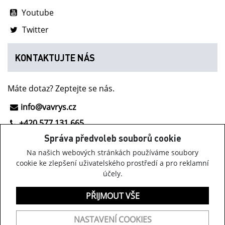
Youtube
Twitter
KONTAKTUJTE NÁS
Máte dotaz? Zeptejte se nás.
info@vavrys.cz
+420 577 131 665
Správa předvoleb souborů cookie
NOVINKY Z INOV-8
Na našich webových stránkách používáme soubory
cookie ke zlepšení uživatelského prostředí a pro reklamní
účely.
Získávejte informace o obuvi Inov-8, našich akcích a
zajímavých novinkách.
PŘIJMOUT VŠE
PŘIHLÁSIT K ODBĚRU
NASTAVENÍ COOKIES