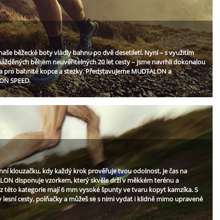
 běžecké boty vládly bahnu po dvě desetiletí. Nyní – s využitím
ážděných během neuvěřitelných 20 let cesty – jsme navrhli dokonalou
a pro bahnité kopce a stezky. Představujeme MUDTALON a
ON SPEED.
enní klouzačku, kdy každý krok prověřuje tvou odolnost, je čas na
LON disponuje vzorkem, který skvěle drží v měkkém terénu a
 této kategorie mají 6 mm vysoké špunty ve tvaru kopyt kamzíka. S
esní cesty, polňačky a můžeš se s nimi vydat i klidně mimo upravené