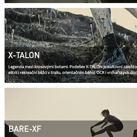
X-TALON
Legenda mezi krosovými botami. Podešev X-TALON je kultovní záležitos
elitní i rekreační běžci v trailu, orientačním běhu, OCR i vrchařských disc
BARE-XF