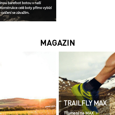
dinou barefoot botou v naší
 Konstrukce celé boty přímo vybízí
 cvičení se závažím.
MAGAZIN
TRAILFLY MAX
Tlumení na MAX