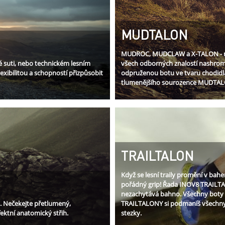
MUDTALON
MUDROC, MUDCLAW a X-TALON - naše
é suti, nebo technickém lesním
všech odborných znalostí nashrom
lexibilitou a schopností přizpůsobit
odpruženou botu ve tvaru chodidl
tlumenějšího sourozence MUDTAL
TRAILTALON
Když se lesní traily promění v bah
pořádný grip! Řada INOV8 TRAILTA
nezachytává bahno. Všechny boty z
ci. Nečekejte přetlumený,
TRAILTALONY si podmaníš všechny l
ktní anatomický střih.
stezky.