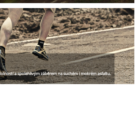
odolností a spolehlivým záběrem na suchém i mokrém asfaltu.