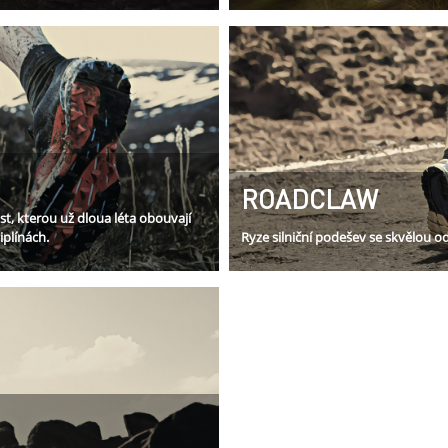
ROADCLAW
t, kterou už dloua léta obouvají
iplínách.
Ryze silniční podešev se skvělou 