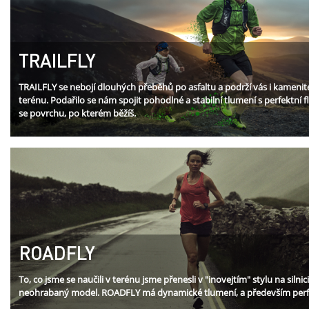
TRAILFLY
TRAILFLY se nebojí dlouhých přeběhů po asfaltu a podrží vás i kamenit
terénu. Podařilo se nám spojit pohodlné a stabilní tlumení s perfektní f
se povrchu, po kterém běžíš.
ROADFLY
To, co jsme se naučili v terénu jsme přenesli v "inovejtím" stylu na silni
neohrabaný model. ROADFLY má dynamické tlumení, a především perfe