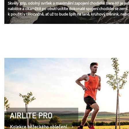
Skvělý grip, odolný svršek a maximální zapojení chodidla. Bare-XF je je
nabídce a okamžitě po obutí ucítíte dokonalé spojení chodidel se zemí.
k použití v tělocvičně, ať už to bude šplh na laně, kruhový trénink, nebo
AIRLITE PRO
Kolekce běžeckého oblečení..