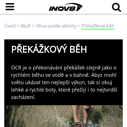
Úvod
Muži
Obuv podle aktivity
Překážkový běh
PŘEKÁŽKOVÝ BĚH
OCR je o překonávání překážek stejně jako o
rychlém běhu ve vodě a v bahně. Abys mohl
světu ukázat ten nejlepší výkon, tak si obuj
lehké a rychlé boty, které přežijí i to nejtvrdší
zacházení.