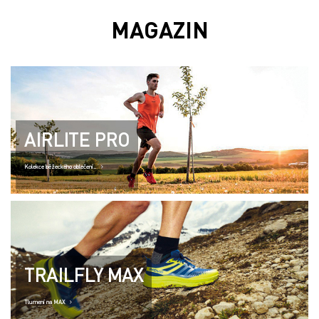
MAGAZIN
AIRLITE PRO
Kolekce běžeckého oblečení..
TRAILFLY MAX
Tlumení na MAX