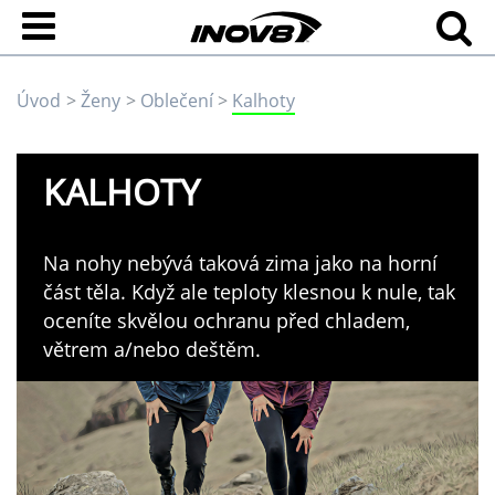
Úvod
Ženy
Oblečení
Kalhoty
KALHOTY
Na nohy nebývá taková zima jako na horní
část těla. Když ale teploty klesnou k nule, tak
oceníte skvělou ochranu před chladem,
větrem a/nebo deštěm.