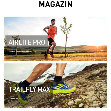
MAGAZIN
AIRLITE PRO
Kolekce běžeckého oblečení..
TRAILFLY MAX
Tlumení na MAX