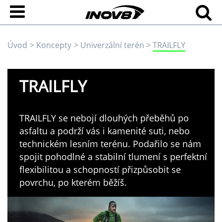
Úvod
Koncepty
Univerzální terén
TRAILFLY
TRAILFLY
TRAILFLY se nebojí dlouhých přeběhů po
asfaltu a podrží vás i kamenité suti, nebo
technickém lesním terénu. Podařilo se nám
spojit pohodlné a stabilní tlumení s perfektní
flexibilitou a schopností přizpůsobit se
povrchu, po kterém běžíš.