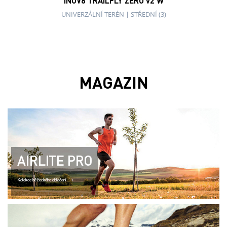
INOV8 TRAILFLY ZERO v2 W
UNIVERZÁLNÍ TERÉN
|
STŘEDNÍ (3)
MAGAZIN
AIRLITE PRO
Kolekce běžeckého oblečení..