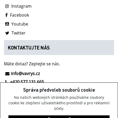
Instagram
Facebook
Youtube
Twitter
KONTAKTUJTE NÁS
Máte dotaz? Zeptejte se nás.
info@vavrys.cz
+420 577 131 665
Správa předvoleb souborů cookie
NOVINKY Z INOV-8
Na našich webových stránkách používáme soubory
cookie ke zlepšení uživatelského prostředí a pro reklamní
účely.
Získávejte informace o obuvi Inov-8, našich akcích a
zajímavých novinkách.